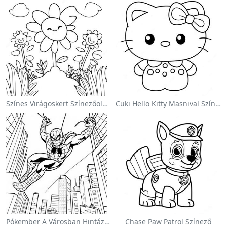
Színes Virágoskert Színezőoldalon
Cuki Hello Kitty Masnival Színezőlap
Pókember A Városban Hintázva Színezőlap
Chase Paw Patrol Színező