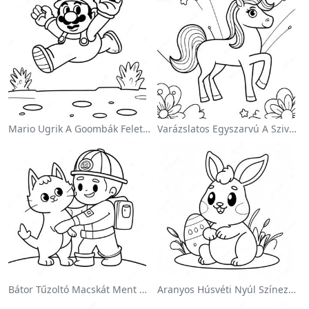
Mario Ugrik A Goombák Felett Színezőlap
Varázslatos Egyszarvú A Szivárvány Színezőoldalon
Bátor Tűzoltó Macskát Ment Színezőlap
Aranyos Húsvéti Nyúl Színezőoldalon