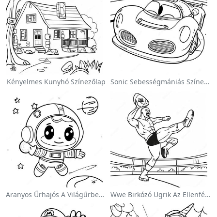
Kényelmes Kunyhó Színezőlap
Sonic Sebességmániás Színezőlap
Aranyos Űrhajós A Világűrben Színezőlap
Wwe Birkózó Ugrik Az Ellenfélre Színezőlap