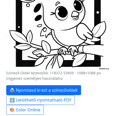
Színező Oldal Azonosító: 118372-53459 · 1088×1088 px ·
Ingyenes személyes használatra
🖨️ Nyomtasd ki ezt a színezőoldalt
⬇️ Letölthető nyomtatható PDF
🎨 Color Online