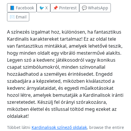
📘 Facebook
🐦 X
📌 Pinterest
💬 WhatsApp
✉️ Email
A színezés izgalmat hoz, különösen, ha fantasztikus
Kardinalis karaktereket tartalmaz! Ez az oldal tele
van fantasztikus mintákkal, amelyek lehetővé teszik,
hogy minden oldalt egy vibráló mesterművé alakíts.
Legyen szó a kedvenc játékosodról vagy ikonikus
csapat szimbólumokról, minden színvonallal
hozzáadhatod a személyes érintésedet. Engedd
szabadjára a képzeleted, miközben kiválasztod a
kedvenc árnyalataidat, és egyedi műalkotásokat
hozol létre, amelyek bemutatják a Kardinalisok iránti
szeretetedet. Készülj fel órányi szórakozásra,
miközben élettel és stílussal töltöd meg ezeket az
oldalakat!
Többet látni
Kardinalisok színező oldalak
, browse the entire