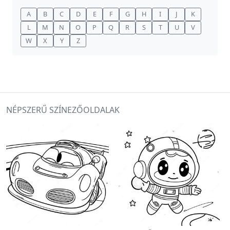
A
B
C
D
E
F
G
H
I
J
K
L
M
N
O
P
Q
R
S
T
U
V
W
X
Y
Z
NÉPSZERŰ SZÍNEZŐOLDALAK