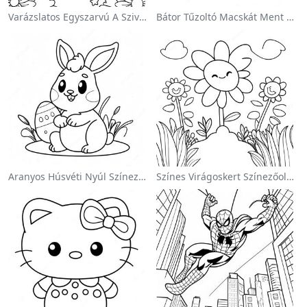
Varázslatos Egyszarvú A Szivárvány Színezőoldalon
Bátor Tűzoltó Macskát Ment Színezőlap
Aranyos Húsvéti Nyúl Színezőoldalon
Színes Virágoskert Színezőoldalon