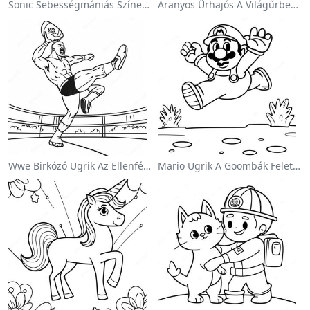
Sonic Sebességmániás Színezőlap
Aranyos Űrhajós A Világűrben Színezőlap
Wwe Birkózó Ugrik Az Ellenfélre Színezőlap
Mario Ugrik A Goombák Felett Színezőlap