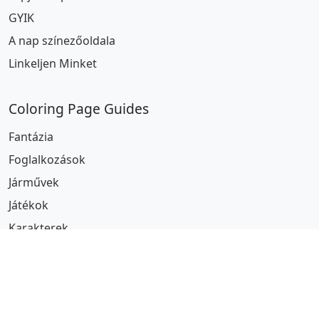
GYIK
A nap színezőoldala
Linkeljen Minket
Coloring Page Guides
Fantázia
Foglalkozások
Járművek
Játékok
Karakterek
Különleges Érdeklődés
Művészeti Stílusok
Popkultúra