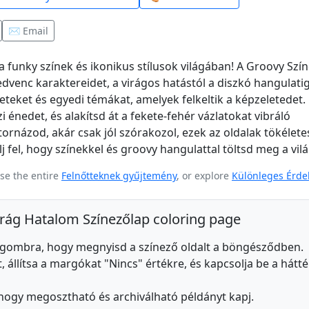
✉️ Email
l a funky színek és ikonikus stílusok világában! A Groovy Szí
edvenc karaktereidet, a virágos hatástól a diszkó hangulatig
zeteket és egyedi témákat, amelyek felkeltik a képzeletedet.
 énedet, és alakítsd át a fekete-fehér vázlatokat vibráló
názod, akár csak jól szórakozol, ezek az oldalak tökélete
j fel, hogy színekkel és groovy hangulattal töltsd meg a vil
se the entire
Felnőtteknek gyűjtemény
, or explore
Különleges Érde
Virág Hatalom Színezőlap coloring page
s gombra, hogy megnyisd a színező oldalt a böngésződben.
 állítsa a margókat "Nincs" értékre, és kapcsolja be a hátté
 hogy megosztható és archiválható példányt kapj.