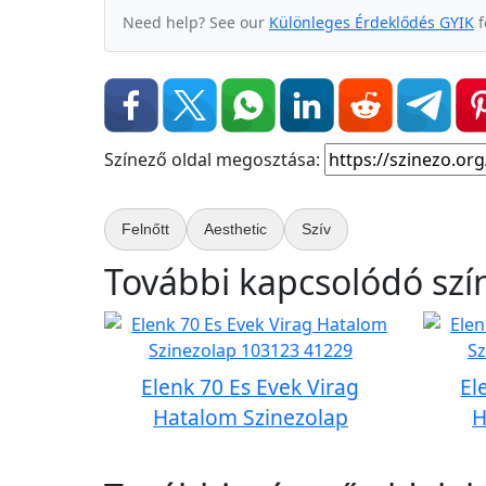
Need help? See our
Különleges Érdeklődés GYIK
f
Színező oldal megosztása:
Felnőtt
Aesthetic
Szív
További kapcsolódó szí
Elenk 70 Es Evek Virag
El
Hatalom Szinezolap
H