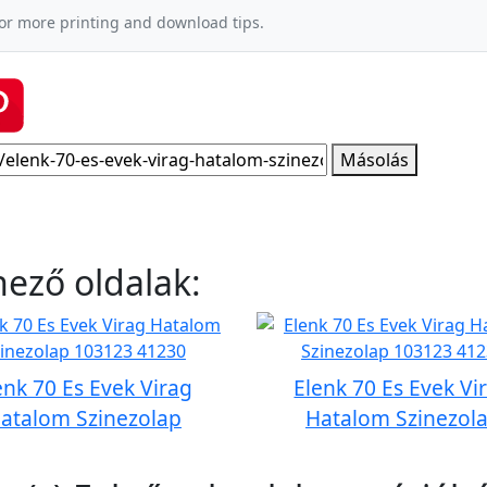
or more printing and download tips.
Másolás
nező oldalak:
enk 70 Es Evek Virag
Elenk 70 Es Evek Vi
atalom Szinezolap
Hatalom Szinezol