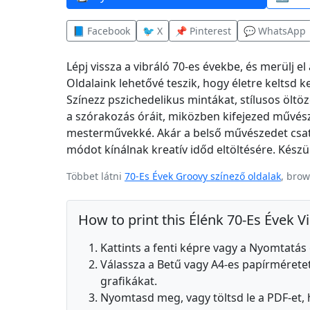
📘 Facebook
🐦 X
📌 Pinterest
💬 WhatsApp
Lépj vissza a vibráló 70-es évekbe, és merülj e
Oldalaink lehetővé teszik, hogy életre keltsd k
Színezz pszichedelikus mintákat, stílusos öltö
a szórakozás óráit, miközben kifejezed művészi
mesterművekké. Akár a belső művészedet csator
módot kínálnak kreatív időd eltöltésére. Készül
Többet látni
70-Es Évek Groovy színező oldalak
, brow
How to print this Élénk 70-Es Évek 
Kattints a fenti képre vagy a Nyomtatá
Válassza a Betű vagy A4-es papírméretet,
grafikákat.
Nyomtasd meg, vagy töltsd le a PDF-et,