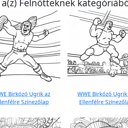
 a(z) Felnőtteknek kategóriábó
E Birkózó Ugrik az
WWE Birkózó Ugrik
llenfélre Színezőlap
Ellenfélre Színezől