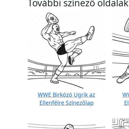
További színező oldalak
WWE Birkózó Ugrik az
WW
Ellenfélre Színezőlap
E