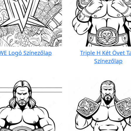
E Logó Színezőlap
Triple H Két Övet T
Színezőlap