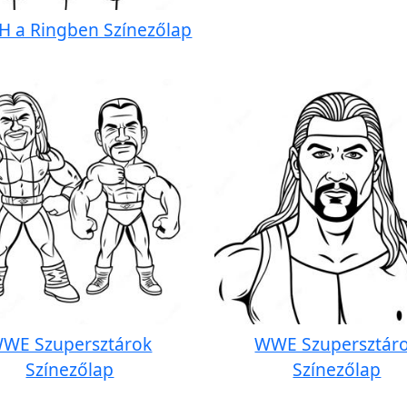
 H a Ringben Színezőlap
WE Szupersztárok
WWE Szupersztár
Színezőlap
Színezőlap