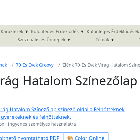
▾
▾
Karakterek
Különleges Érdeklődés
Különleges Érdeklődések
▾
▾
Szezonális és Ünnepek
Témák
knek
70-Es Évek Groovy
Élénk 70-Es Évek Virág Hatalom Szín
irág Hatalom Színezőlap
px · Ingyenes személyes használatra
ölthető nyomtatható PDF
🎨 Color Online