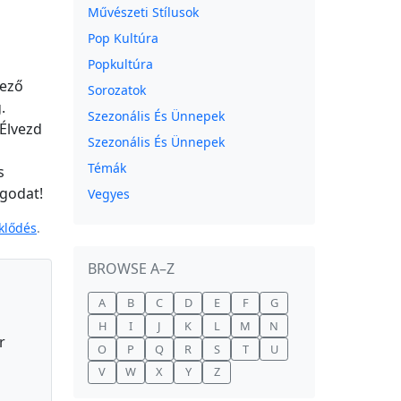
Művészeti Stílusok
Pop Kultúra
Popkultúra
nező
Sorozatok
.
Szezonális És Ünnepek
 Élvezd
Szezonális És Ünnepek
Témák
s
ágodat!
Vegyes
klődés
.
BROWSE A–Z
A
B
C
D
E
F
G
H
I
J
K
L
M
N
r
O
P
Q
R
S
T
U
V
W
X
Y
Z