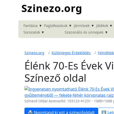
Szinezo.org
▾
▾
▾
▾
Fantázia
Foglalkozások
Járművek
Játékok
▾
▾
Sorozatok
Szezonális és ünnepek
Szinezo.org
Különleges Érdeklődés
Felnőtte
Élénk 70-Es Évek V
Színező oldal
Színező Oldal Azonosító: 103123-41231 · 1088×1088 
🖨️ Nyomtasd ki ezt a színezőoldalt
⬇️ Let