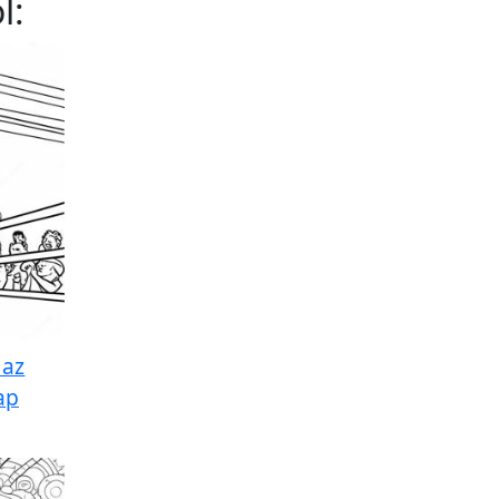
l:
 az
ap