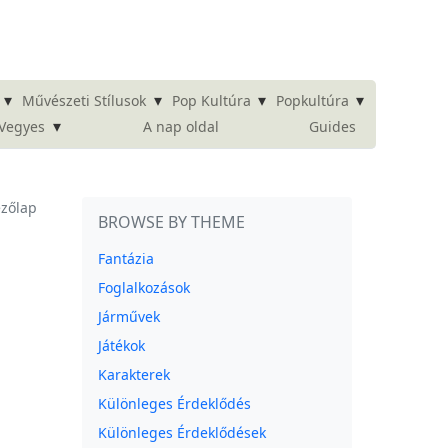
▾
▾
▾
▾
Művészeti Stílusok
Pop Kultúra
Popkultúra
▾
A nap oldal
Guides
Vegyes
ezőlap
BROWSE BY THEME
Fantázia
Foglalkozások
Járművek
Játékok
Karakterek
Különleges Érdeklődés
Különleges Érdeklődések