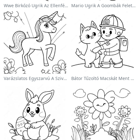
Wwe Birkózó Ugrik Az Ellenfélre Színezőlap
Mario Ugrik A Goombák Felett Színezőlap
Varázslatos Egyszarvú A Szivárvány Színezőoldalon
Bátor Tűzoltó Macskát Ment Színezőlap