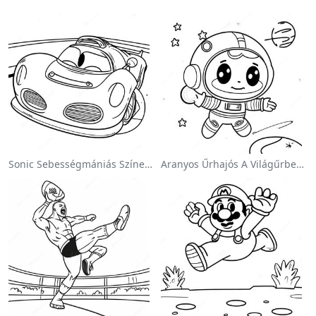
Sonic Sebességmániás Színezőlap
Aranyos Űrhajós A Világűrben Színezőlap