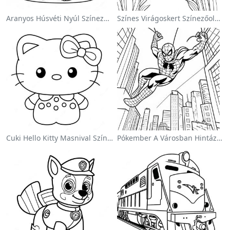
Aranyos Húsvéti Nyúl Színezőoldalon
Színes Virágoskert Színezőoldalon
Cuki Hello Kitty Masnival Színezőlap
Pókember A Városban Hintázva Színezőlap