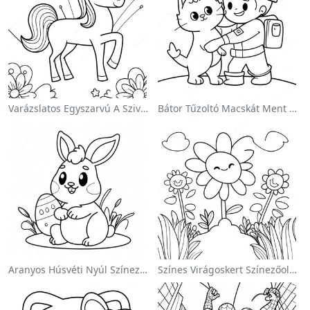
Varázslatos Egyszarvú A Szivárvány Színezőoldalon
Bátor Tűzoltó Macskát Ment Színezőlap
Aranyos Húsvéti Nyúl Színezőoldalon
Színes Virágoskert Színezőoldalon