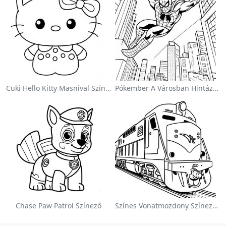
Cuki Hello Kitty Masnival Színezőlap
Pókember A Városban Hintázva Színezőlap
Chase Paw Patrol Színező
Színes Vonatmozdony Színezőlap