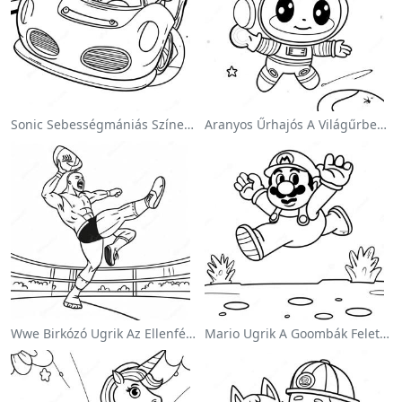
Sonic Sebességmániás Színezőlap
Aranyos Űrhajós A Világűrben Színezőlap
Wwe Birkózó Ugrik Az Ellenfélre Színezőlap
Mario Ugrik A Goombák Felett Színezőlap