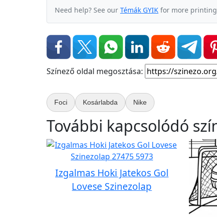
Need help? See our
Témák GYIK
for more printing
Színező oldal megosztása:
Foci
Kosárlabda
Nike
További kapcsolódó szí
Izgalmas Hoki Jatekos Gol
Lovese Szinezolap