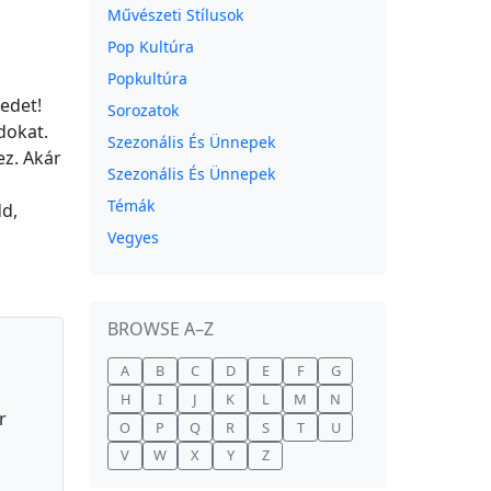
Művészeti Stílusok
Pop Kultúra
Popkultúra
sedet!
Sorozatok
dokat.
Szezonális És Ünnepek
ez. Akár
Szezonális És Ünnepek
Témák
dd,
Vegyes
BROWSE A–Z
A
B
C
D
E
F
G
H
I
J
K
L
M
N
r
O
P
Q
R
S
T
U
V
W
X
Y
Z