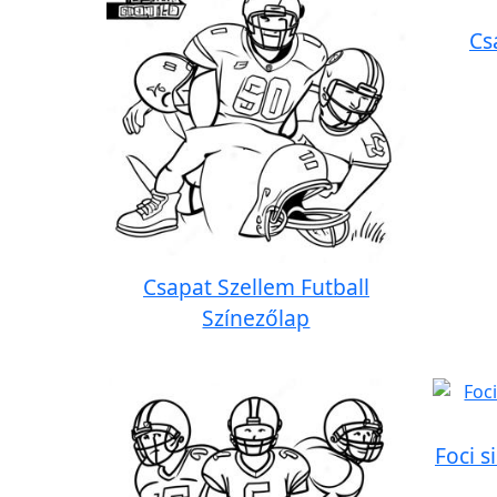
Cs
Csapat Szellem Futball
Színezőlap
Foci s