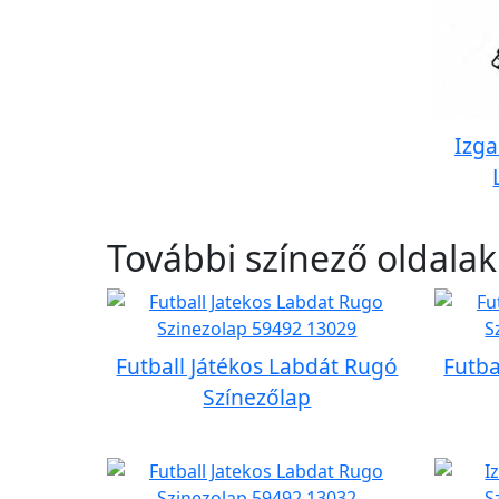
Izga
További színező oldalak
Futball Játékos Labdát Rugó
Futba
Színezőlap