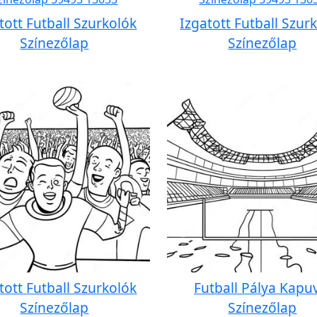
tott Futball Szurkolók
Izgatott Futball Szur
Színezőlap
Színezőlap
tott Futball Szurkolók
Futball Pálya Kapu
Színezőlap
Színezőlap