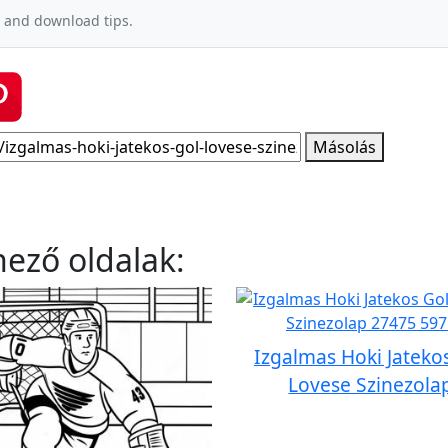
 and download tips.
Másolás
nező oldalak:
Izgalmas Hoki Jateko
Lovese Szinezola