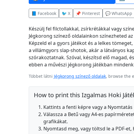
📘 Facebook
🐦 X
📌 Pinterest
💬 WhatsApp
Készülj fel filctollakkal, zsírkrétákkal vagy sz
Jégkorong színező oldalainkon színezheted az 
Képzeld el a gyors játékot és a lelkes tömege
a villámgyors slap-shotok, akár a látványos k
szórakoztatnak. Szóval, készítsd elő magad, é
ebben a művészi jégkorong játékban mindenki
Többet látni
Jégkorong színező oldalak
, browse the 
How to print this Izgalmas Hoki Ját
Kattints a fenti képre vagy a Nyomtatá
Válassza a Betű vagy A4-es papírméretet,
grafikákat.
Nyomtasd meg, vagy töltsd le a PDF-et,