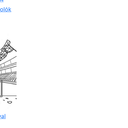
kolók
val