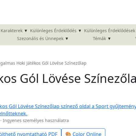
▾
▾
Karakterek
Különleges Érdeklődés
Különleges Érdeklődések
▾
▾
Szezonális és Ünnepek
Témák
zgalmas Hoki Játékos Gól Lövése Színezőlap
kos Gól Lövése Színezől
 · Ingyenes személyes használatra
ölthető nyomtatható PDF
🎨 Color Online