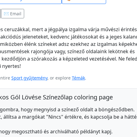
✉️ Email
ínes ceruzákkal, mert a jégpálya izgalma várja művészi érinté
akciódús jeleneteket, kedvenc játékosokat és a jeges kalan
t, miközben élénk színeket adsz ezekhez az izgalmas képekh
apusmentések rajongója vagy, színező oldalaink lekötnek és
s kezdődjön a szórakozás a képzeleted vezetésével. Ne fele
 nyertes!
entire
Sport gyűjtemény
, or explore
Témák
.
ékos Gól Lövése Színezőlap coloring page
s gombra, hogy megnyisd a színező oldalt a böngésződben.
 állítsa a margókat "Nincs" értékre, és kapcsolja be a hátté
 hogy megosztható és archiválható példányt kapj.