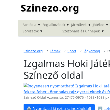
Szinezo.org
▾
▾
▾
▾
Fantázia
Foglalkozások
Járművek
Játékok
▾
▾
Sorozatok
Szezonális és ünnepek
Szinezo.org
Témák
Sport
Jégkorong
I
Izgalmas Hoki Játé
Színező oldal
Színező Oldal Azonosító: 27475-5976 · 1088×1088 px
🖨️ Nyomtasd ki ezt a színezőoldalt
⬇️ Let