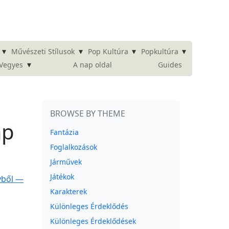
▾
▾
▾
▾
Művészeti Stílusok
Pop Kultúra
Popkultúra
▾
A nap oldal
Guides
Vegyes
BROWSE BY THEME
ap
Fantázia
Foglalkozások
Járművek
Játékok
Karakterek
Különleges Érdeklődés
Különleges Érdeklődések