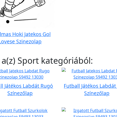
lmas Hoki Jatekos Gol
Lovese Szinezolap
 a(z) Sport kategóriából:
ll Játékos Labdát Rugó
Futball Játékos Labdá
Színezőlap
Színezőlap