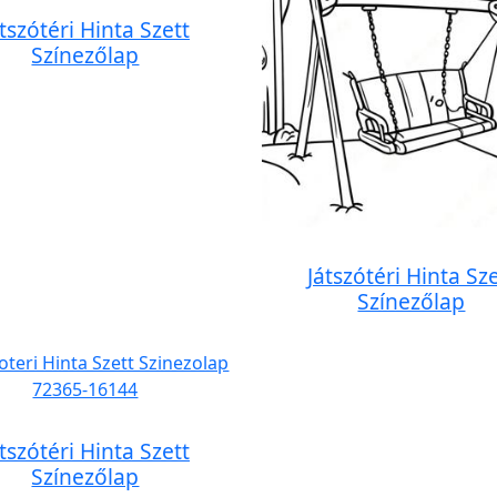
átszótéri Hinta Szett
Színezőlap
Játszótéri Hinta Sze
Színezőlap
átszótéri Hinta Szett
Színezőlap