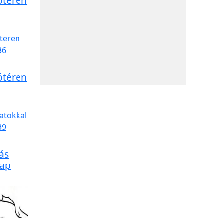
ótéren
ótéren
zás
lap