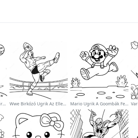
Aranyos Űrhajós A Világűrben Színezőlap
Wwe Birkózó Ugrik Az Ellenfélre Színezőlap
Mario Ugrik A Goombák Felett Színezőlap