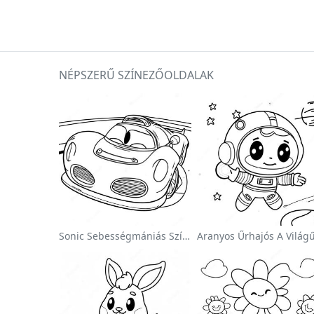
NÉPSZERŰ SZÍNEZŐOLDALAK
Sonic Sebességmániás Színezőlap