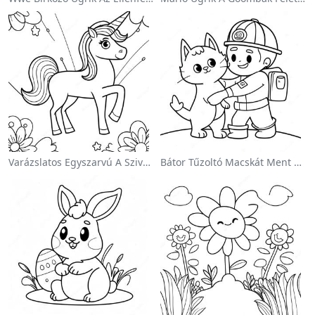
Varázslatos Egyszarvú A Szivárvány Színezőoldalon
Bátor Tűzoltó Macskát Ment Színezőlap