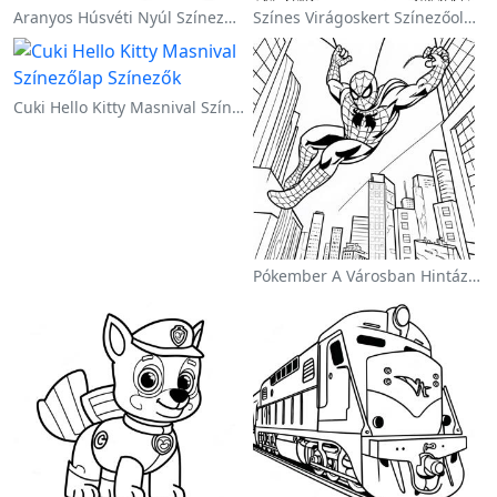
Aranyos Húsvéti Nyúl Színezőoldalon
Színes Virágoskert Színezőoldalon
Cuki Hello Kitty Masnival Színezőlap
Pókember A Városban Hintázva Színezőlap