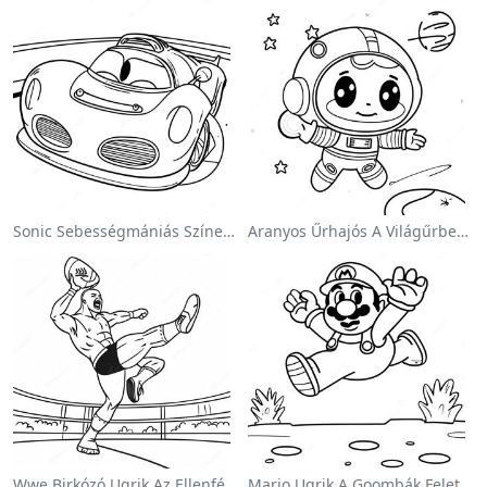
Sonic Sebességmániás Színezőlap
Aranyos Űrhajós A Világűrben Színezőlap
Wwe Birkózó Ugrik Az Ellenfélre Színezőlap
Mario Ugrik A Goombák Felett Színezőlap