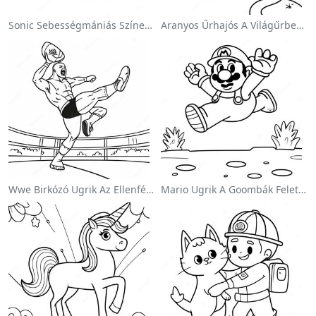
Sonic Sebességmániás Színezőlap
Aranyos Űrhajós A Világűrben Színezőlap
Wwe Birkózó Ugrik Az Ellenfélre Színezőlap
Mario Ugrik A Goombák Felett Színezőlap