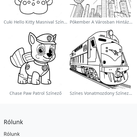
Cuki Hello Kitty Masnival Színezőlap
Pókember A Városban Hintázva Színezőlap
Chase Paw Patrol Színező
Színes Vonatmozdony Színezőlap
Rólunk
Rólunk