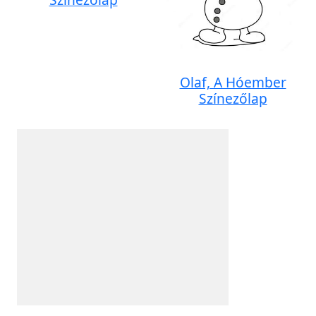
Olaf, A Hóember
Színezőlap