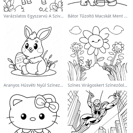
Varázslatos Egyszarvú A Szivárvány Színezőoldalon
Bátor Tűzoltó Macskát Ment Színezőlap
Aranyos Húsvéti Nyúl Színezőoldalon
Színes Virágoskert Színezőoldalon