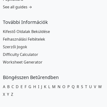
See all guides →
További Információk
Kifestő Oldalak Beküldése
Felhasználási Feltételek
Szerzői Jogok
Difficulty Calculator
Worksheet Generator
Böngésszen Betűrendben
A
B
C
D
E
F
G
H
I
J
K
L
M
N
O
P
Q
R
S
T
U
V
W
X
Y
Z