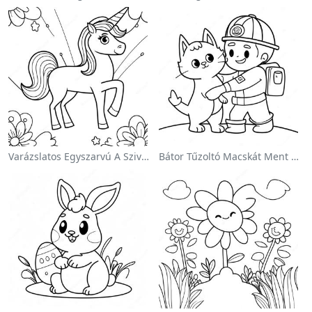
Varázslatos Egyszarvú A Szivárvány Színezőoldalon
Bátor Tűzoltó Macskát Ment Színezőlap