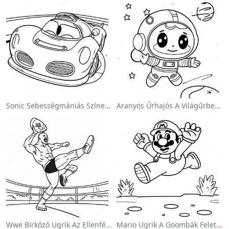
Sonic Sebességmániás Színezőlap
Aranyos Űrhajós A Világűrben Színezőlap
Wwe Birkózó Ugrik Az Ellenfélre Színezőlap
Mario Ugrik A Goombák Felett Színezőlap