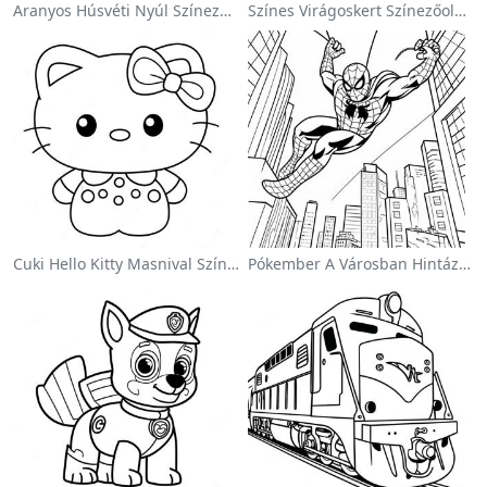
Aranyos Húsvéti Nyúl Színezőoldalon
Színes Virágoskert Színezőoldalon
Cuki Hello Kitty Masnival Színezőlap
Pókember A Városban Hintázva Színezőlap