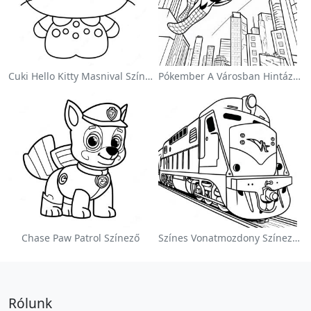
Cuki Hello Kitty Masnival Színezőlap
Pókember A Városban Hintázva Színezőlap
Chase Paw Patrol Színező
Színes Vonatmozdony Színezőlap
Rólunk