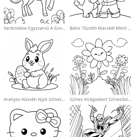
Varázslatos Egyszarvú A Szivárvány Színezőoldalon
Bátor Tűzoltó Macskát Ment Színezőlap
Aranyos Húsvéti Nyúl Színezőoldalon
Színes Virágoskert Színezőoldalon