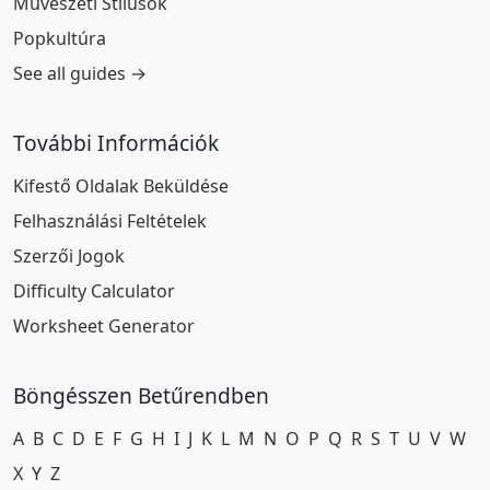
Művészeti Stílusok
Popkultúra
See all guides →
További Információk
Kifestő Oldalak Beküldése
Felhasználási Feltételek
Szerzői Jogok
Difficulty Calculator
Worksheet Generator
Böngésszen Betűrendben
A
B
C
D
E
F
G
H
I
J
K
L
M
N
O
P
Q
R
S
T
U
V
W
X
Y
Z