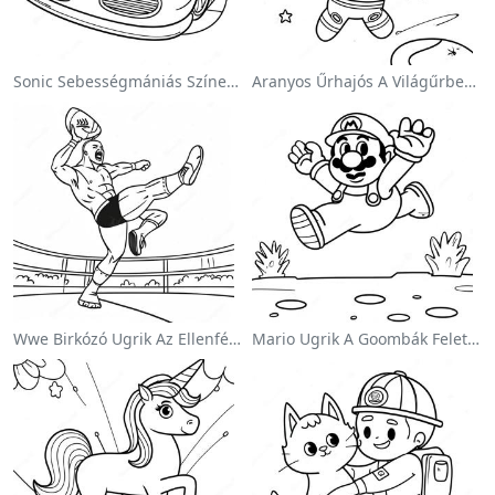
Sonic Sebességmániás Színezőlap
Aranyos Űrhajós A Világűrben Színezőlap
Wwe Birkózó Ugrik Az Ellenfélre Színezőlap
Mario Ugrik A Goombák Felett Színezőlap