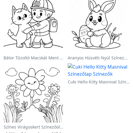
Bátor Tűzoltó Macskát Ment Színezőlap
Aranyos Húsvéti Nyúl Színezőoldalon
Cuki Hello Kitty Masnival Színezőlap
Színes Virágoskert Színezőoldalon