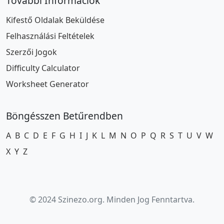
További Információk
Kifestő Oldalak Beküldése
Felhasználási Feltételek
Szerzői Jogok
Difficulty Calculator
Worksheet Generator
Böngésszen Betűrendben
A
B
C
D
E
F
G
H
I
J
K
L
M
N
O
P
Q
R
S
T
U
V
W
X
Y
Z
© 2024 Szinezo.org. Minden Jog Fenntartva.