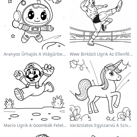
Aranyos Űrhajós A Világűrben Színezőlap
Wwe Birkózó Ugrik Az Ellenfélre Színezőlap
Mario Ugrik A Goombák Felett Színezőlap
Varázslatos Egyszarvú A Szivárvány Színezőoldalon