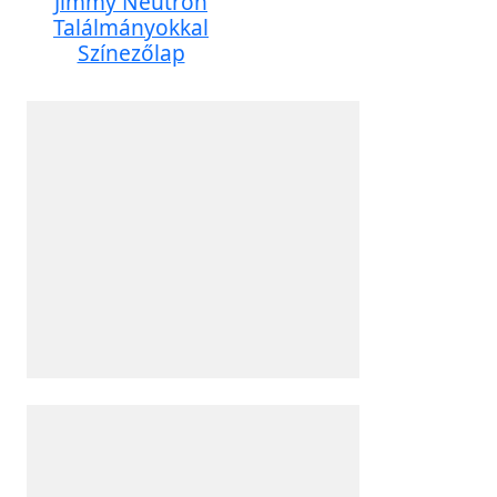
Jimmy Neutron
Találmányokkal
Színezőlap