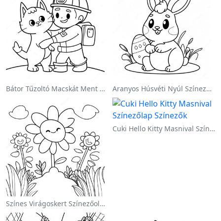
Bátor Tűzoltó Macskát Ment Színezőlap
Aranyos Húsvéti Nyúl Színezőoldalon
Cuki Hello Kitty Masnival Színezőlap
Színes Virágoskert Színezőoldalon