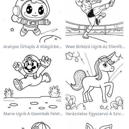
Aranyos Űrhajós A Világűrben Színezőlap
Wwe Birkózó Ugrik Az Ellenfélre Színezőlap
Mario Ugrik A Goombák Felett Színezőlap
Varázslatos Egyszarvú A Szivárvány Színezőoldalon