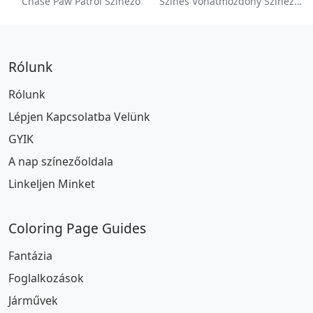
Chase Paw Patrol Színező
Színes Vonatmozdony Színezőlap
Rólunk
Rólunk
Lépjen Kapcsolatba Velünk
GYIK
A nap színezőoldala
Linkeljen Minket
Coloring Page Guides
Fantázia
Foglalkozások
Járművek