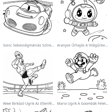
Sonic Sebességmániás Színezőlap
Aranyos Űrhajós A Világűrben Színezőlap
Wwe Birkózó Ugrik Az Ellenfélre Színezőlap
Mario Ugrik A Goombák Felett Színezőlap