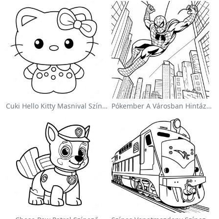
Cuki Hello Kitty Masnival Színezőlap
Pókember A Városban Hintázva Színezőlap