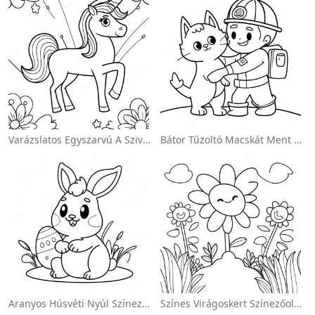
Varázslatos Egyszarvú A Szivárvány Színezőoldalon
Bátor Tűzoltó Macskát Ment Színezőlap
Aranyos Húsvéti Nyúl Színezőoldalon
Színes Virágoskert Színezőoldalon