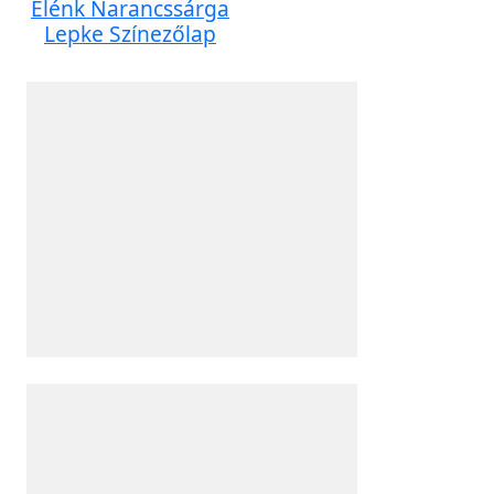
Élénk Narancssárga
Lepke Színezőlap