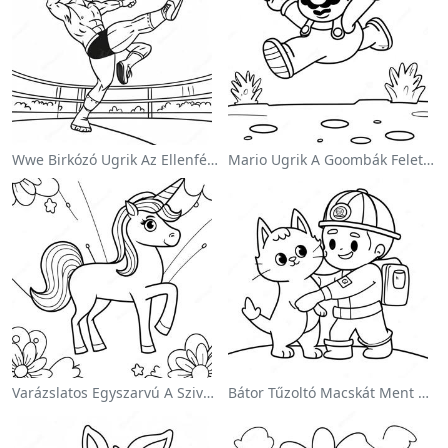
Wwe Birkózó Ugrik Az Ellenfélre Színezőlap
Mario Ugrik A Goombák Felett Színezőlap
Varázslatos Egyszarvú A Szivárvány Színezőoldalon
Bátor Tűzoltó Macskát Ment Színezőlap