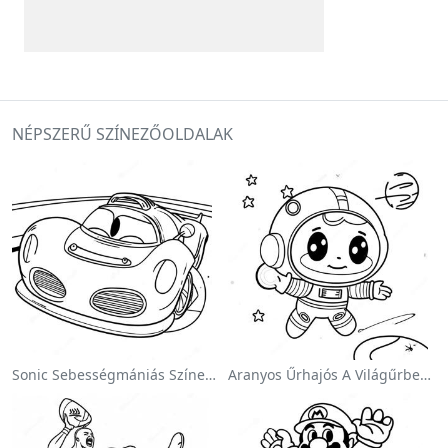
NÉPSZERŰ SZÍNEZŐOLDALAK
Sonic Sebességmániás Színezőlap
Aranyos Űrhajós A Világűrben Színezőlap