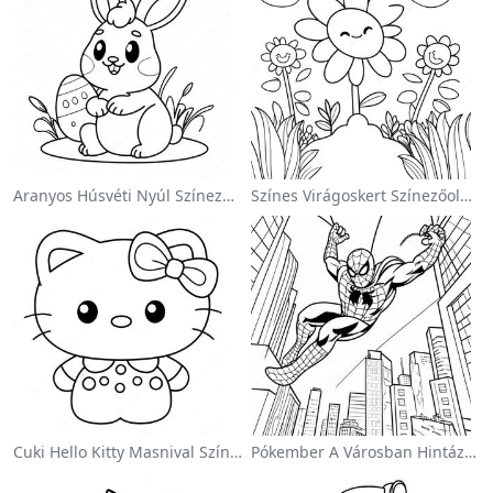
Aranyos Húsvéti Nyúl Színezőoldalon
Színes Virágoskert Színezőoldalon
Cuki Hello Kitty Masnival Színezőlap
Pókember A Városban Hintázva Színezőlap