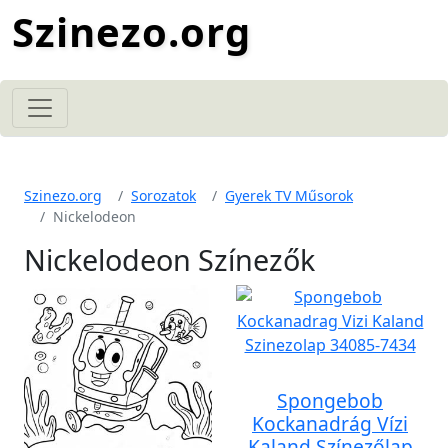
Szinezo.org
Szinezo.org
Sorozatok
Gyerek TV Műsorok
Nickelodeon
Nickelodeon Színezők
Spongebob
Kockanadrág Vízi
Kaland Színezőlap