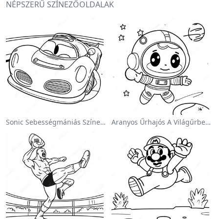
NÉPSZERŰ SZÍNEZŐOLDALAK
Sonic Sebességmániás Színezőlap
Aranyos Űrhajós A Világűrben Színezőlap