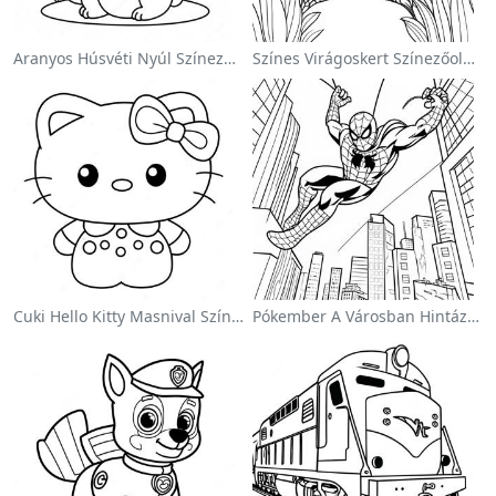
Aranyos Húsvéti Nyúl Színezőoldalon
Színes Virágoskert Színezőoldalon
Cuki Hello Kitty Masnival Színezőlap
Pókember A Városban Hintázva Színezőlap