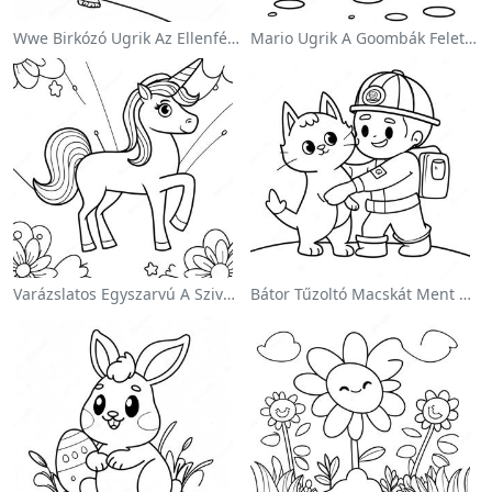
Wwe Birkózó Ugrik Az Ellenfélre Színezőlap
Mario Ugrik A Goombák Felett Színezőlap
Varázslatos Egyszarvú A Szivárvány Színezőoldalon
Bátor Tűzoltó Macskát Ment Színezőlap