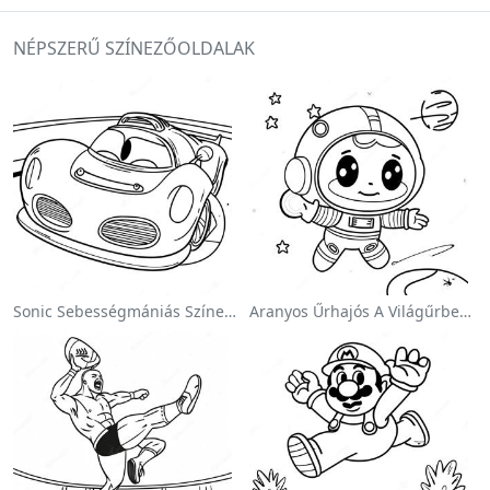
NÉPSZERŰ SZÍNEZŐOLDALAK
Sonic Sebességmániás Színezőlap
Aranyos Űrhajós A Világűrben Színezőlap