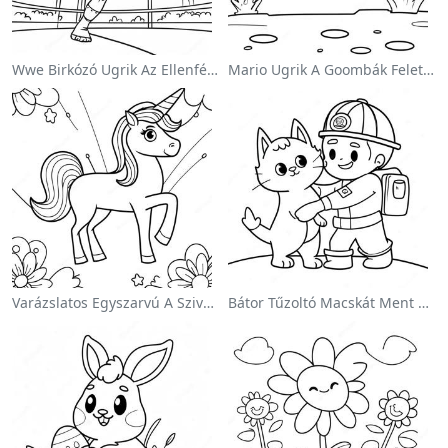
Wwe Birkózó Ugrik Az Ellenfélre Színezőlap
Mario Ugrik A Goombák Felett Színezőlap
Varázslatos Egyszarvú A Szivárvány Színezőoldalon
Bátor Tűzoltó Macskát Ment Színezőlap