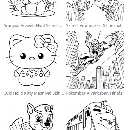
Aranyos Húsvéti Nyúl Színezőoldalon
Színes Virágoskert Színezőoldalon
Cuki Hello Kitty Masnival Színezőlap
Pókember A Városban Hintázva Színezőlap