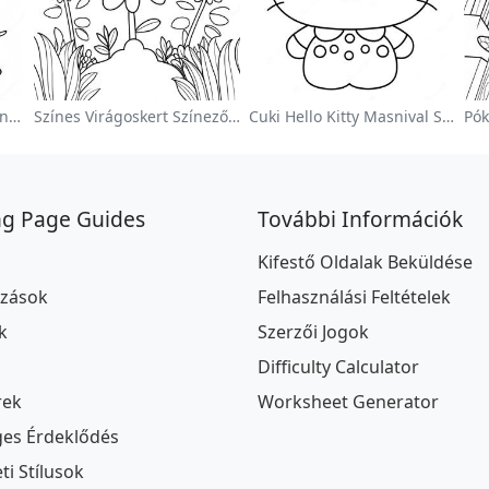
Aranyos Húsvéti Nyúl Színezőoldalon
Színes Virágoskert Színezőoldalon
Cuki Hello Kitty Masnival Színezőlap
ng Page Guides
További Információk
Kifestő Oldalak Beküldése
ozások
Felhasználási Feltételek
k
Szerzői Jogok
Difficulty Calculator
rek
Worksheet Generator
ges Érdeklődés
i Stílusok