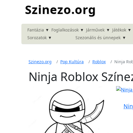
Szinezo.org
▾
▾
▾
▾
Fantázia
Foglalkozások
Járművek
Játékok
▾
▾
Sorozatok
Szezonális és ünnepek
Szinezo.org
Pop Kultúra
Roblox
Ninja Ro
Ninja Roblox Színe
Nin