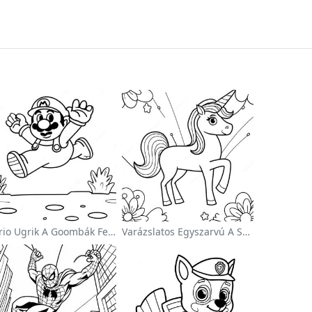
Mario Ugrik A Goombák Felett Színezőlap
Varázslatos Egyszarvú A Szivárvány Színezőoldalon