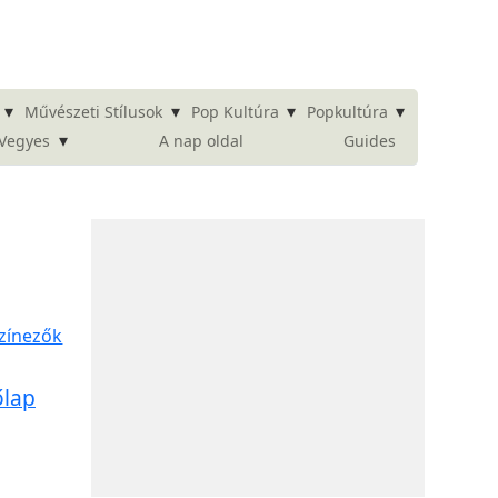
▾
▾
▾
▾
Művészeti Stílusok
Pop Kultúra
Popkultúra
▾
A nap oldal
Guides
Vegyes
őlap