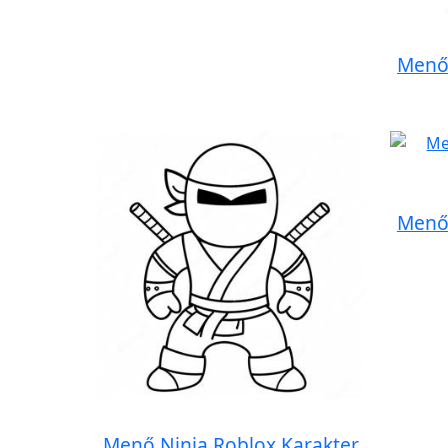
Menő 
Menő 
Menő Ninja Roblox Karakter