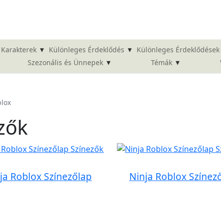
▾
▾
Karakterek
Különleges Érdeklődés
Különleges Érdeklődések
▾
▾
Szezonális és Ünnepek
Témák
blox
zők
ja Roblox Színezőlap
Ninja Roblox Színez