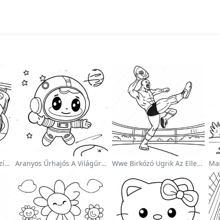
Sonic Sebességmániás Színezőlap
Aranyos Űrhajós A Világűrben Színezőlap
Wwe Birkózó Ugrik Az Ellenfélre Színezőlap