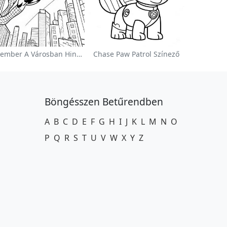
Pókember A Városban Hintázva Színezőlap
Chase Paw Patrol Színező
Böngésszen Betűrendben
A
B
C
D
E
F
G
H
I
J
K
L
M
N
O
P
Q
R
S
T
U
V
W
X
Y
Z