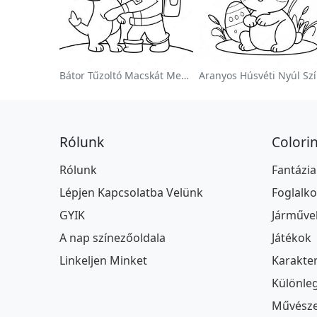
Bátor Tűzoltó Macskát Ment Színezőlap
Rólunk
Colori
Rólunk
Fantázia
Lépjen Kapcsolatba Velünk
Foglalk
GYIK
Járműve
A nap színezőoldala
Játékok
Linkeljen Minket
Karakte
Különle
Művészet