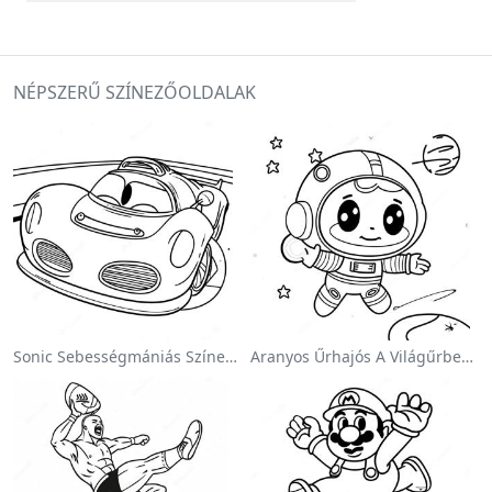
NÉPSZERŰ SZÍNEZŐOLDALAK
Sonic Sebességmániás Színezőlap
Aranyos Űrhajós A Világűrben Színezőlap