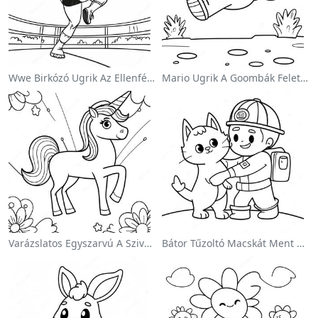
Wwe Birkózó Ugrik Az Ellenfélre Színezőlap
Mario Ugrik A Goombák Felett Színezőlap
Varázslatos Egyszarvú A Szivárvány Színezőoldalon
Bátor Tűzoltó Macskát Ment Színezőlap