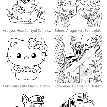
Aranyos Húsvéti Nyúl Színezőoldalon
Színes Virágoskert Színezőoldalon
Cuki Hello Kitty Masnival Színezőlap
Pókember A Városban Hintázva Színezőlap