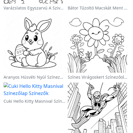
Varázslatos Egyszarvú A Szivárvány Színezőoldalon
Bátor Tűzoltó Macskát Ment Színezőlap
Aranyos Húsvéti Nyúl Színezőoldalon
Színes Virágoskert Színezőoldalon
Cuki Hello Kitty Masnival Színezőlap