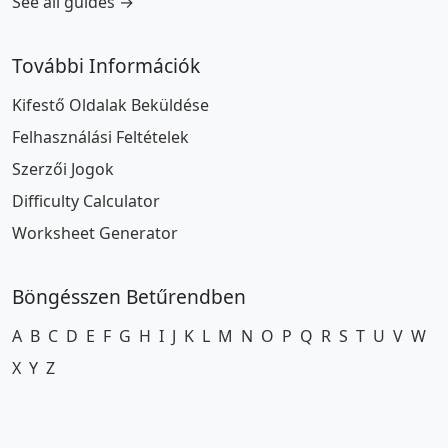
See all guides →
További Információk
Kifestő Oldalak Beküldése
Felhasználási Feltételek
Szerzői Jogok
Difficulty Calculator
Worksheet Generator
Böngésszen Betűrendben
A
B
C
D
E
F
G
H
I
J
K
L
M
N
O
P
Q
R
S
T
U
V
W
X
Y
Z