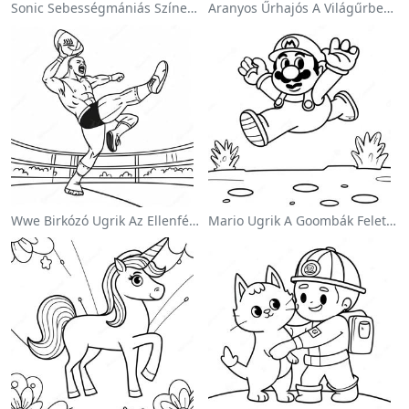
Sonic Sebességmániás Színezőlap
Aranyos Űrhajós A Világűrben Színezőlap
Wwe Birkózó Ugrik Az Ellenfélre Színezőlap
Mario Ugrik A Goombák Felett Színezőlap