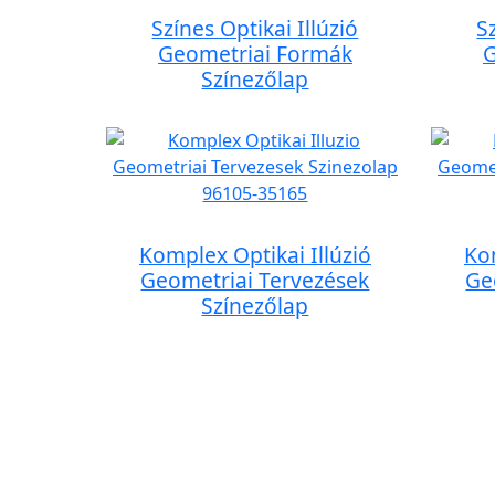
Színes Optikai Illúzió
S
Geometriai Formák
G
Színezőlap
Komplex Optikai Illúzió
Kom
Geometriai Tervezések
Ge
Színezőlap