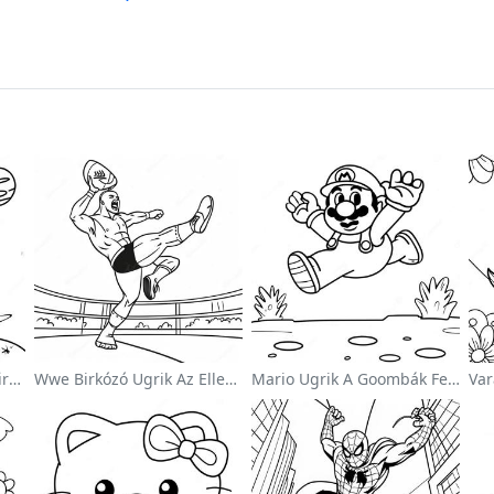
Aranyos Űrhajós A Világűrben Színezőlap
Wwe Birkózó Ugrik Az Ellenfélre Színezőlap
Mario Ugrik A Goombák Felett Színezőlap