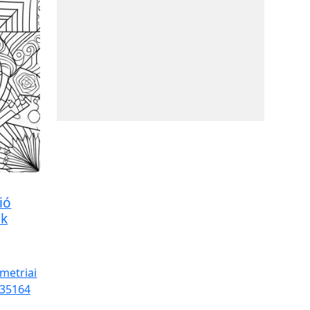
ió
ák