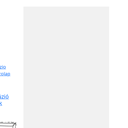
úzió
k