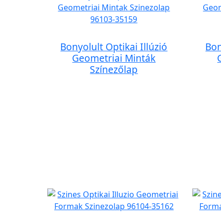
Bonyolult Optikai Illúzió
Bon
Geometriai Minták
Színezőlap