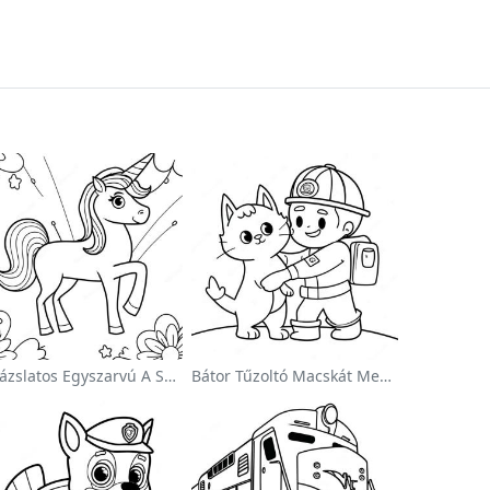
Varázslatos Egyszarvú A Szivárvány Színezőoldalon
Bátor Tűzoltó Macskát Ment Színezőlap