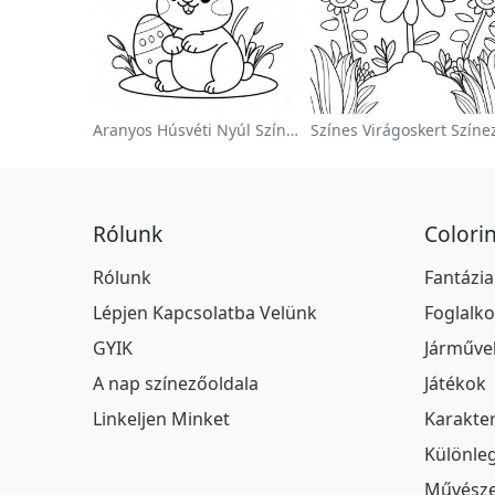
Aranyos Húsvéti Nyúl Színezőoldalon
Rólunk
Colori
Rólunk
Fantázia
Lépjen Kapcsolatba Velünk
Foglalk
GYIK
Járműve
A nap színezőoldala
Játékok
Linkeljen Minket
Karakte
Különle
Művészet