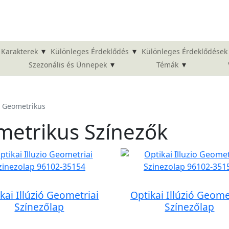
▾
▾
Karakterek
Különleges Érdeklődés
Különleges Érdeklődések
▾
▾
Szezonális és Ünnepek
Témák
ió Geometrikus
ometrikus Színezők
kai Illúzió Geometriai
Optikai Illúzió Geome
Színezőlap
Színezőlap