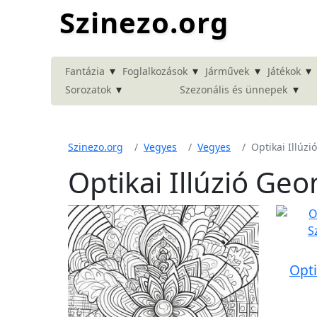
Szinezo.org
▾
▾
▾
▾
Fantázia
Foglalkozások
Járművek
Játékok
▾
▾
Sorozatok
Szezonális és ünnepek
Szinezo.org
Vegyes
Vegyes
Optikai Illúz
Optikai Illúzió Ge
Opti