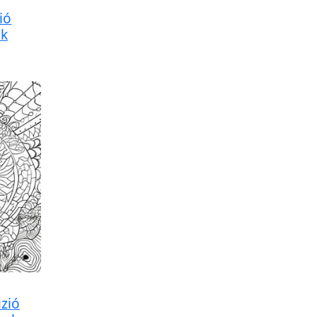
ió
ák
úzió