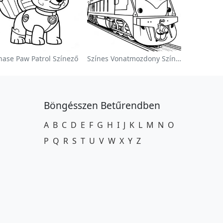
hase Paw Patrol Színező
Színes Vonatmozdony Színezőlap
Böngésszen Betűrendben
A
B
C
D
E
F
G
H
I
J
K
L
M
N
O
P
Q
R
S
T
U
V
W
X
Y
Z