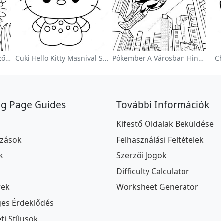
Színes Virágoskert Színezőoldalon
Cuki Hello Kitty Masnival Színezőlap
Pókember A Városban Hintázva Színezőlap
C
ng Page Guides
További Információk
Kifestő Oldalak Beküldése
ozások
Felhasználási Feltételek
k
Szerzői Jogok
Difficulty Calculator
rek
Worksheet Generator
ges Érdeklődés
i Stílusok