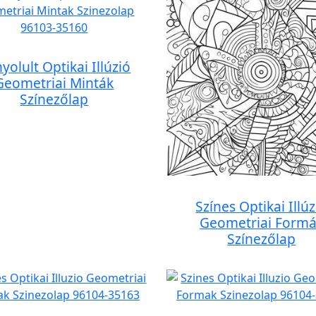
yolult Optikai Illúzió
Geometriai Minták
Színezőlap
Színes Optikai Illúz
Geometriai Form
Színezőlap