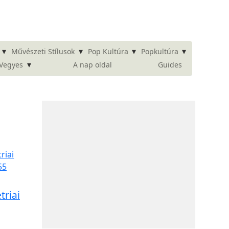
▾
▾
▾
▾
Művészeti Stílusok
Pop Kultúra
Popkultúra
▾
A nap oldal
Guides
Vegyes
triai