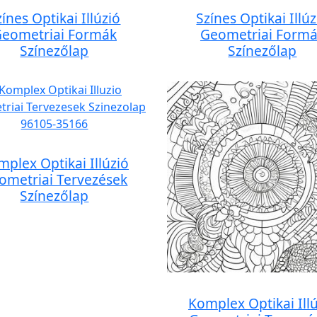
zínes Optikai Illúzió
Színes Optikai Illúz
eometriai Formák
Geometriai Form
Színezőlap
Színezőlap
plex Optikai Illúzió
ometriai Tervezések
Színezőlap
Komplex Optikai Ill