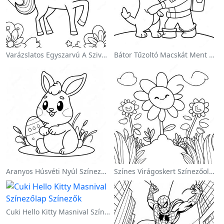
Varázslatos Egyszarvú A Szivárvány Színezőoldalon
Bátor Tűzoltó Macskát Ment Színezőlap
Aranyos Húsvéti Nyúl Színezőoldalon
Színes Virágoskert Színezőoldalon
Cuki Hello Kitty Masnival Színezőlap