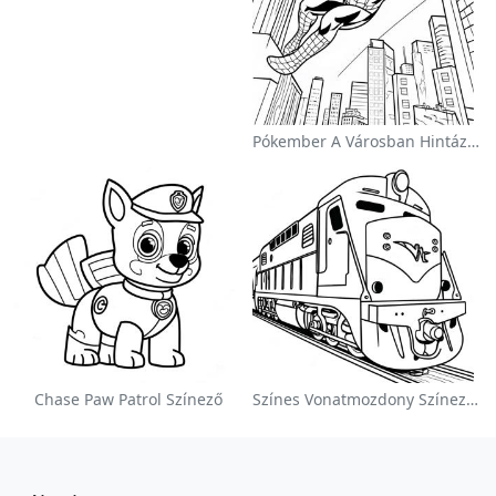
Pókember A Városban Hintázva Színezőlap
Chase Paw Patrol Színező
Színes Vonatmozdony Színezőlap