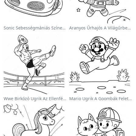
Sonic Sebességmániás Színezőlap
Aranyos Űrhajós A Világűrben Színezőlap
Wwe Birkózó Ugrik Az Ellenfélre Színezőlap
Mario Ugrik A Goombák Felett Színezőlap