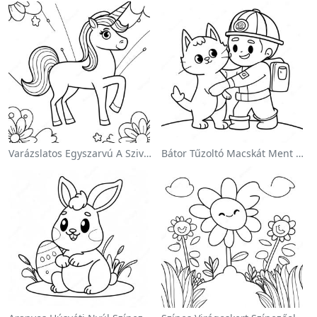
Varázslatos Egyszarvú A Szivárvány Színezőoldalon
Bátor Tűzoltó Macskát Ment Színezőlap