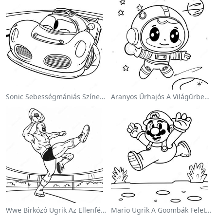
Sonic Sebességmániás Színezőlap
Aranyos Űrhajós A Világűrben Színezőlap
Wwe Birkózó Ugrik Az Ellenfélre Színezőlap
Mario Ugrik A Goombák Felett Színezőlap