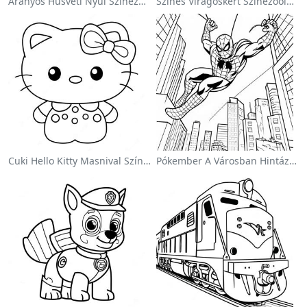
Aranyos Húsvéti Nyúl Színezőoldalon
Színes Virágoskert Színezőoldalon
Cuki Hello Kitty Masnival Színezőlap
Pókember A Városban Hintázva Színezőlap