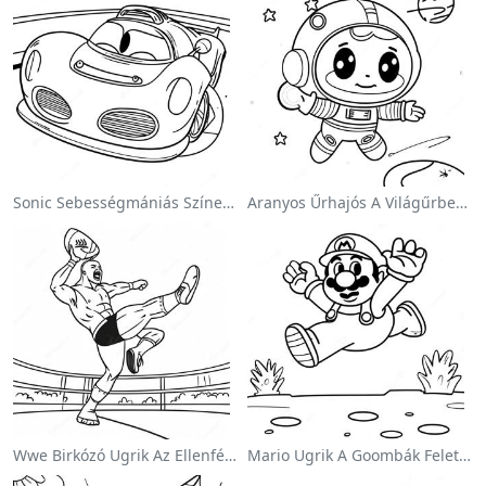
Sonic Sebességmániás Színezőlap
Aranyos Űrhajós A Világűrben Színezőlap
Wwe Birkózó Ugrik Az Ellenfélre Színezőlap
Mario Ugrik A Goombák Felett Színezőlap