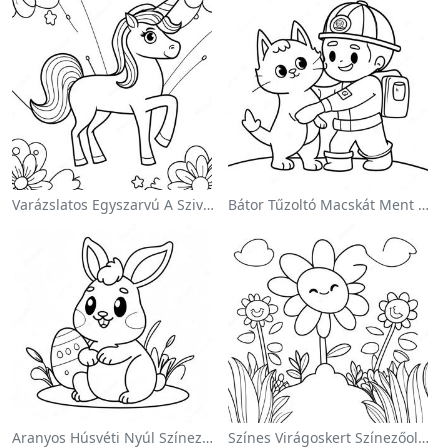
Varázslatos Egyszarvú A Szivárvány Színezőoldalon
Bátor Tűzoltó Macskát Ment Színezőlap
Aranyos Húsvéti Nyúl Színezőoldalon
Színes Virágoskert Színezőoldalon