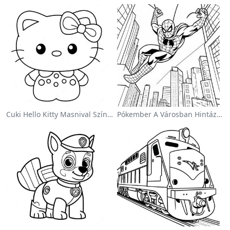
Cuki Hello Kitty Masnival Színezőlap
Pókember A Városban Hintázva Színezőlap