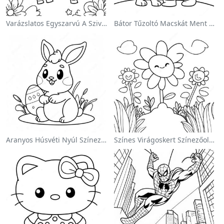
Varázslatos Egyszarvú A Szivárvány Színezőoldalon
Bátor Tűzoltó Macskát Ment Színezőlap
Aranyos Húsvéti Nyúl Színezőoldalon
Színes Virágoskert Színezőoldalon