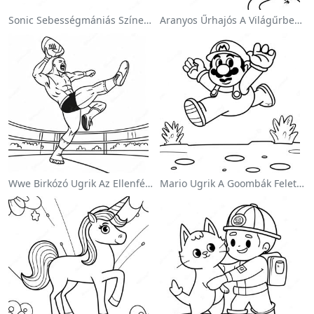
Sonic Sebességmániás Színezőlap
Aranyos Űrhajós A Világűrben Színezőlap
Wwe Birkózó Ugrik Az Ellenfélre Színezőlap
Mario Ugrik A Goombák Felett Színezőlap