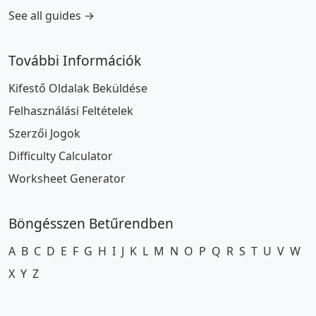
See all guides →
További Információk
Kifestő Oldalak Beküldése
Felhasználási Feltételek
Szerzői Jogok
Difficulty Calculator
Worksheet Generator
Böngésszen Betűrendben
A
B
C
D
E
F
G
H
I
J
K
L
M
N
O
P
Q
R
S
T
U
V
W
X
Y
Z