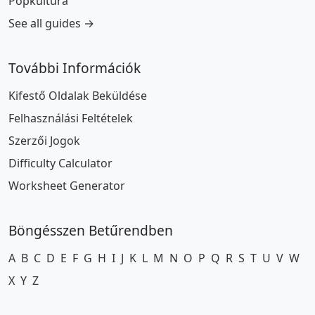
Popkultúra
See all guides →
További Információk
Kifestő Oldalak Beküldése
Felhasználási Feltételek
Szerzői Jogok
Difficulty Calculator
Worksheet Generator
Böngésszen Betűrendben
A
B
C
D
E
F
G
H
I
J
K
L
M
N
O
P
Q
R
S
T
U
V
W
X
Y
Z