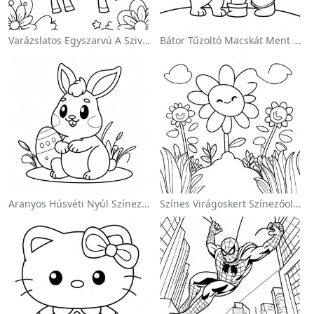
Varázslatos Egyszarvú A Szivárvány Színezőoldalon
Bátor Tűzoltó Macskát Ment Színezőlap
Aranyos Húsvéti Nyúl Színezőoldalon
Színes Virágoskert Színezőoldalon