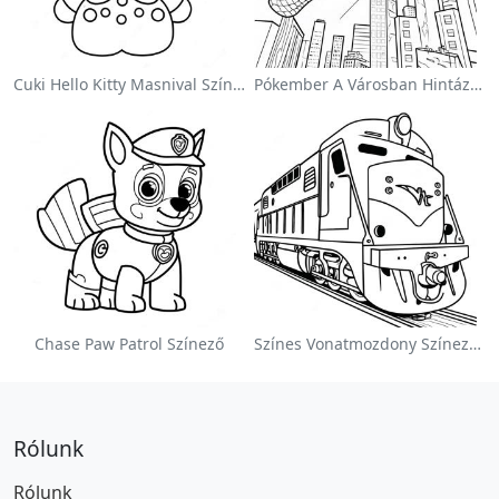
Cuki Hello Kitty Masnival Színezőlap
Pókember A Városban Hintázva Színezőlap
Chase Paw Patrol Színező
Színes Vonatmozdony Színezőlap
Rólunk
Rólunk