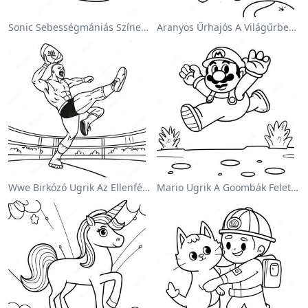
Sonic Sebességmániás Színezőlap
Aranyos Űrhajós A Világűrben Színezőlap
Wwe Birkózó Ugrik Az Ellenfélre Színezőlap
Mario Ugrik A Goombák Felett Színezőlap