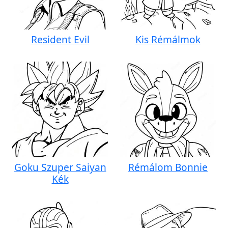
Resident Evil
Kis Rémálmok
Goku Szuper Saiyan
Rémálom Bonnie
Kék