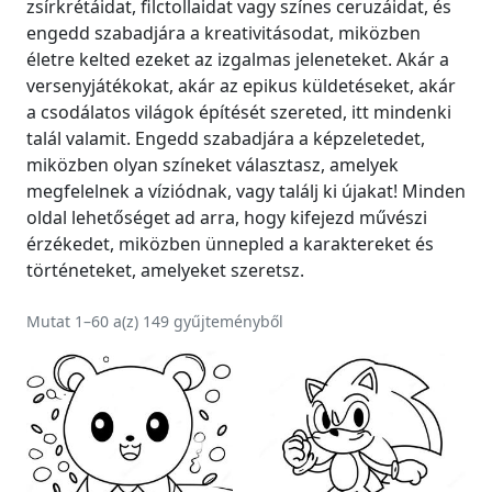
zsírkrétáidat, filctollaidat vagy színes ceruzáidat, és
engedd szabadjára a kreativitásodat, miközben
életre kelted ezeket az izgalmas jeleneteket. Akár a
versenyjátékokat, akár az epikus küldetéseket, akár
a csodálatos világok építését szereted, itt mindenki
talál valamit. Engedd szabadjára a képzeletedet,
miközben olyan színeket választasz, amelyek
megfelelnek a víziódnak, vagy találj ki újakat! Minden
oldal lehetőséget ad arra, hogy kifejezd művészi
érzékedet, miközben ünnepled a karaktereket és
történeteket, amelyeket szeretsz.
Mutat 1–60 a(z) 149 gyűjteményből