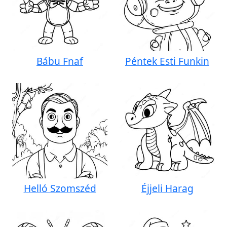
Bábu Fnaf
Péntek Esti Funkin
Helló Szomszéd
Éjjeli Harag