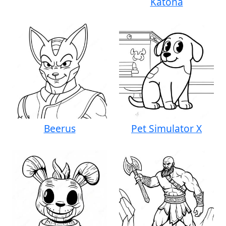
Katona
Beerus
Pet Simulator X