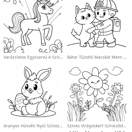
Varázslatos Egyszarvú A Szivárvány Színezőoldalon
Bátor Tűzoltó Macskát Ment Színezőlap
Aranyos Húsvéti Nyúl Színezőoldalon
Színes Virágoskert Színezőoldalon