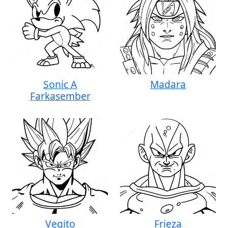
Sonic A
Madara
Farkasember
Vegito
Frieza