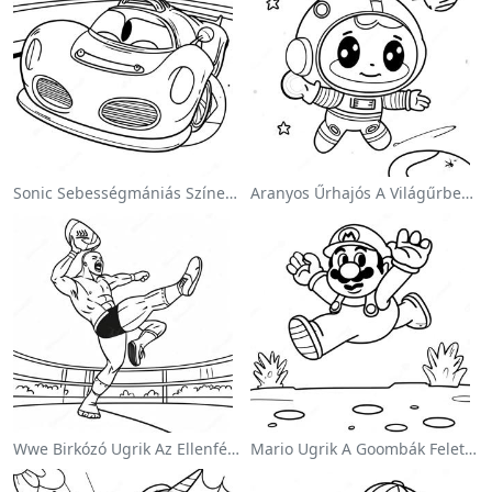
Sonic Sebességmániás Színezőlap
Aranyos Űrhajós A Világűrben Színezőlap
Wwe Birkózó Ugrik Az Ellenfélre Színezőlap
Mario Ugrik A Goombák Felett Színezőlap