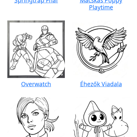
Springtrap Fnaf
Macskás Poppy
Playtime
Overwatch
Éhezők Viadala