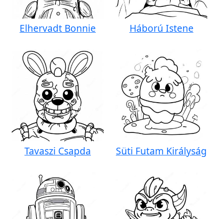
Elhervadt Bonnie
Háború Istene
Tavaszi Csapda
Süti Futam Királyság