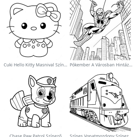
Cuki Hello Kitty Masnival Színezőlap
Pókember A Városban Hintázva Színezőlap
Chase Paw Patrol Színező
Színes Vonatmozdony Színezőlap