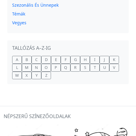
Szezonális És Ünnepek
Témák
Vegyes
TALLÓZÁS A–Z-IG
A
B
C
D
E
F
G
H
I
J
K
L
M
N
O
P
Q
R
S
T
U
V
W
X
Y
Z
NÉPSZERŰ SZÍNEZŐOLDALAK